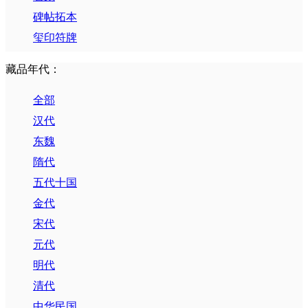
碑帖拓本
玺印符牌
藏品年代：
全部
汉代
东魏
隋代
五代十国
金代
宋代
元代
明代
清代
中华民国