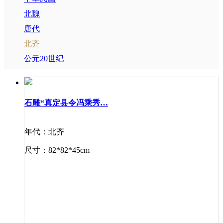
北魏
唐代
北齐
公元20世纪
石雕“真定县令冯乘秀…
年代：北齐
尺寸：82*82*45cm
材质：大理石