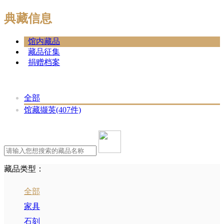
典藏信息
馆内藏品
藏品征集
捐赠档案
全部
馆藏撷英(407件)
藏品类型：
全部
家具
石刻